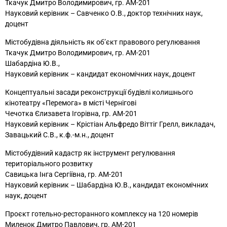
Ткачук Дмитро Володимирович, гр. АМ-201
Науковий керівник – Савченко О.В., доктор технічних наук,
доцент
Містобудівна діяльність як об’єкт правового регулювання
Ткачук Дмитро Володимирович, гр. АМ-201
Шабардіна Ю.В.,
Науковий керівник – кандидат економічних наук, доцент
Концептуальні засади реконструкції будівлі колишнього
кінотеатру «Перемога» в місті Чернігові
Чечотка Єлизавета Ігорівна, гр. АМ-201
Науковий керівник – Крістіан Альфредо Віттіг Грелл, викладач,
Завацький С.В., к.ф.-м.н., доцент
Містобудівний кадастр як інструмент регулювання
територіального розвитку
Савицька Інга Сергіївна, гр. АМ-201
Науковий керівник – Шабардіна Ю.В., кандидат економічних
наук, доцент
Проєкт готельно-ресторанного комплексу на 120 номерів
Миленок Дмитро Павлович, гр. АМ-201