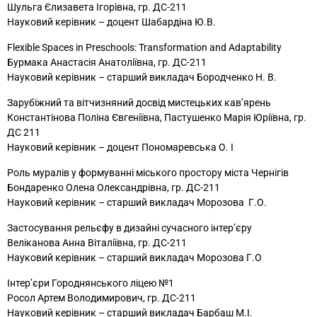
Шульга Єлизавета Ігорівна, гр. ДС-211
Науковий керівник – доцент Шабардіна Ю.В.
Flexible Spaces in Preschools: Transformation and Adaptability
Бурмака Анастасія Анатоліївна, гр. ДС-211
Науковий керівник – старший викладач Бородченко Н. В.
Зарубіжний та вітчизняний досвід мистецьких кав’ярень
Константінова Поліна Євгеніївна, Пастушенко Марія Юріївна, гр.
ДС 211
Науковий керівник – доцент Пономаревська О. І
Роль муралів у формуванні міського простору міста Чернігів
Бондаренко Олена Олександрівна, гр. ДС-211
Науковий керівник – старший викладач Морозова Г.О.
Застосування рельєфу в дизайні сучасного інтерʼєру
Веліканова Анна Віталіївна, гр. ДС-211
Науковий керівник – старший викладач Морозова Г.О
Інтер’єри Городнянського ліцею №1
Росол Артем Володимирович, гр. ДС-211
Науковий керівник – старший викладач Барбаш М.І.