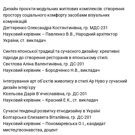
Дизайн проєкти модульних житлових комплексів: створення
простору соціального комфорту засобами візуальних
комунікацій
Дегтяренко Олександра Костянтинівна, гр. МДС-231
Науковий керівник – Павленко В.В., Народний архітектор
України, ст. викладач
Синтез японської традиції та сучасного дизайну: креативні
підходи до створення ресторанів в японському стилі.
Свєтлова Аліна Валентинівна, гр. ДС-201
Науковий керівник – Бородченко Н.В., викладач
Інтегрування арт об’єктів живопису в стилі Ар Нуво у сучасний
дизайн інтер’єру
Кісельова Дарія В`ячеславівна, гр. ДС-201
Науковий керівник – Красний Е.К., ст. викладач
Сучасні тенденції розвитку етнодизайну в Україні
Болгарська Єлизавета Віталіївна, гр. ДС-201
Науковий керівник – Пономаревська О.І., кандидат
мистецтвознавства, доцент