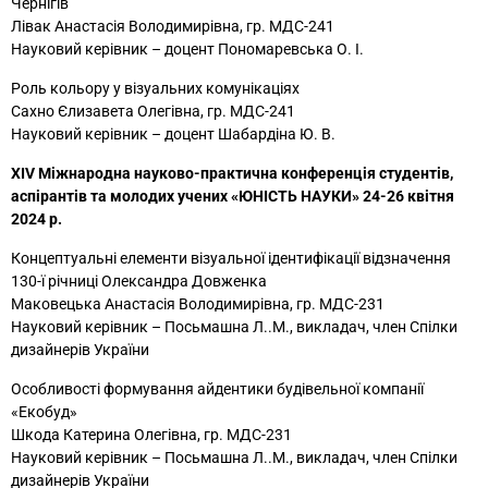
Чернігів
Лівак Анастасія Володимирівна, гр. МДС-241
Науковий керівник – доцент Пономаревська О. І.
Роль кольору у візуальних комунікаціях
Сахно Єлизавета Олегівна, гр. МДС-241
Науковий керівник – доцент Шабардіна Ю. В.
ХІV Міжнародна науково-практична конференція студентів,
аспірантів та молодих учених «ЮНІСТЬ НАУКИ» 24-26 квітня
2024 р.
Концептуальні елементи візуальної ідентифікації відзначення
130-ї річниці Олександра Довженка
Маковецька Анастасія Володимирівна, гр. МДС-231
Науковий керівник – Посьмашна Л..М., викладач, член Спілки
дизайнерів України
Особливості формування айдентики будівельної компанії
«Екобуд»
Шкода Катерина Олегівна, гр. МДС-231
Науковий керівник – Посьмашна Л..М., викладач, член Спілки
дизайнерів України