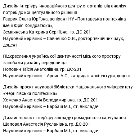
Дизайн інтер’єру інноваційного центру стартапів: від аналізу
потреб до концептуального рішення
Гаврик Ольга Юріївна, аспірант НУ «Полтавська політехніка
імені Юрія Кондратюка»,
Землянська Катерина Сергіївна, гр. ДС-201
Науковий керівник – Савченко О.В., доктор технічних наук,
доцент
Підкреслення української ідентичності міського простору
засобами дизайну середовища
Попович Таїсія Анатоліївна, гр. ДС-201
Науковий керівник – Ароян А.С., кандидат архітектури, доцент
Дизайн проект наукової бібліотеки Національного університету
«Чернігівська політехніка»
Хоменко Анастасія Володимирівна, гр. ДС-201
Науковий керівник – Барбаш М.І., ст. викладач
Дизайн-проєкт інтер’єру закладу громадського харчування
Шаповал Анастасія Русланівна, гр. ДС-201
Науковий керівник – Барбаш М.І., ст. викладач