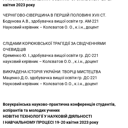
квітня 2023 року
ЧЕРНІГОВО-СІВЕРЩИНА В ПЕРШІЙ ПОЛОВИНІ XVII СТ.
Бодунова А.В., здобувачка вищої освіти гр. АМ-221
Науковий керівник – Колєватов О. О., к.і.н., доцент
СЛІДАМИ КОРЮКІВСЬКОЇ ТРАГЕДІЇ ЗА СВІДЧЕННЯМИ
ОЧЕВИДЦІВ
Єременко Ю. І.,здобувачка вищої освіти гр. ДС-221
науковий керівник – Колєватов О.О. , к.і.н., доцент
ВИКРАДЕНА ІСТОРІЯ УКРАЇНИ: ТВОРЦІ МИСТЕЦТВА
Маценко Д.О
.
здобувачка вищої освіти гр. ДС-221
Науковий керівник – Колєватов О.О., к.і.н., доцент
Всеукраїнська науково-практична конференція студентів,
аспірантів та молодих учених
НОВІТНІ ТЕХНОЛОГІЇ У НАУКОВІЙ ДІЯЛЬНОСТІ
І НАВЧАЛЬНОМУ ПРОЦЕСІ 19-20 квітня 2023 року