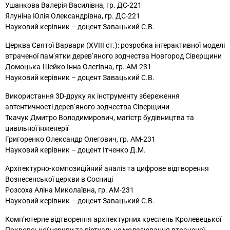
Ушанкова Валерія Василівна, гр. ДС-221
Ялуніна Юлія Олександрівна, гр. ДС-221
Науковий керівник – доцент Завацький С.В.
Церква Святої Варвари (XVIII ст.): розробка інтерактивної моделі
втраченої пам’ятки дерев’яного зодчества Новгород Сіверщини
Домоцька-Шейко Інна Олегівна, гр. АМ-231
Науковий керівник – доцент Завацький С.В.
Використання 3D-друку як інструменту збереження
автентичності дерев’яного зодчества Сіверщини
Ткачук Дмитро Володимирович, магістр будівництва та
цивільної інженерії
Григоренко Олександр Олегович, гр. АМ-231
Науковий керівник – доцент Ітченко Д.М.
Архітектурно-композиційний аналіз та цифрове відтворення
Вознесенської церкви в Сосниці
Розсоха Аліна Миколаївна, гр. АМ-231
Науковий керівник – доцент Завацький С.В.
Комп’ютерне відтворення архітектурних креслень Кролевецької