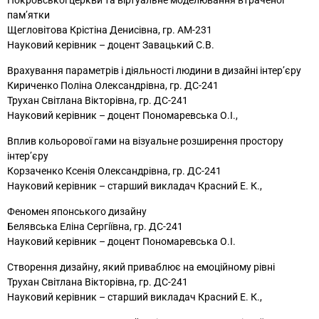
Покровської церкви та віртуальне моделювання втраченої
пам’ятки
Щегловітова Крістіна Денисівна, гр. АМ-231
Науковий керівник – доцент Завацький С.В.
Врахування параметрів і діяльності людини в дизайні інтер’єру
Кириченко Поліна Олександрівна, гр. ДС-241
Трухан Світлана Вікторівна, гр. ДС-241
Науковий керівник – доцент Пономаревська О.І.,
Вплив кольорової гами на візуальне розширення простору
інтер’єру
Корзаченко Ксенія Олександрівна, гр. ДС-241
Науковий керівник – старший викладач Красний Е. К.,
Феномен японського дизайну
Белявська Еліна Сергіївна, гр. ДС-241
Науковий керівник – доцент Пономаревська О.І.
Створення дизайну, який приваблює на емоційному рівні
Трухан Світлана Вікторівна, гр. ДС-241
Науковий керівник – старший викладач Красний Е. К.,