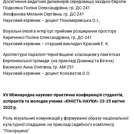
Досягнення видатних дизайнерів середовища західної Європи
Подковка Поліна Олександрівна, гр. ДС-241
Феофанова Меланія Сергіївна, гр. ДС-241
Науковий керівник – доцент Пономаревська О.І.,
Візуальні ілюзії в інтер’єрі: прийоми розширення простору
Кириченко Поліна Олександрівна, гр. ДС-241
Науковий керівник – старший викладач Красний Е. К.
Архітектурні паралелі Чернігівщини: класицизм у пам’ятках
Березнянської громади (на прикладі Домниці та Бігача)
Бисикало Анна Олегівна, гр. АМ-251
Науковий керівник – доцент Колєватов О.О.
ХV Міжнародна науково-практична конференція студентів,
аспірантів та молодих учених «ЮНІСТЬ НАУКИ» 23-25 квітня
2025 р.
Роль візуальних комунікацій у формуванні образу національної
культурної спадщини: на прикладі садибного комплексу
“Покорщина”