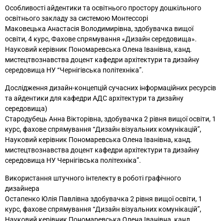
Особливості айдентики та освітнього простору дошкільного
освітнього закладу за системою Монтессорі
Маковецька Анастасія Володимирівна, здобувачка вищої
освіти, 4 курс, Фахове спрямування «Дизайн середовища».
Науковий керівник Пономаревська Олена Іванівна, канд.
мистецтвознавства доцент кафедри архітектури та дизайну
середовища НУ “Чернігівська політехніка”.
Дослідження дизайн-концепцій сучасних інформаційних ресурсів
та айдентики для кафедри АДС архітектури та дизайну
середовища)
Стародубець Анна Вікторівна, здобувачка 2 рівня вищої освіти, 1
курс, фахове спрямування “Дизайн візуальних комунікацій”,
Науковий керівник Пономаревська Олена Іванівна, канд.
мистецтвознавства доцент кафедри архітектури та дизайну
середовища НУ Чернігівська політехніка”.
Використання штучного інтелекту в роботі графічного
дизайнера
Остапенко Юлія Павлівна здобувачка 2 рівня вищої освіти, 1
курс, фахове спрямування “Дизайн візуальних комунікацій”,
Науковий керівник Пономаревська Олена Іванівна, канд.