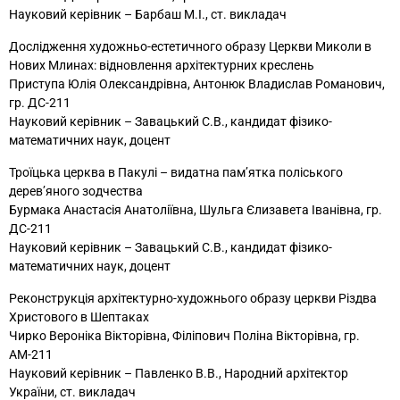
Науковий керівник – Барбаш М.І., ст. викладач
Дослідження художньо-естетичного образу Церкви Миколи в
Нових Млинах: відновлення архітектурних креслень
Приступа Юлія Олександрівна, Антонюк Владислав Романович,
гр. ДС-211
Науковий керівник – Завацький С.В., кандидат фізико-
математичних наук, доцент
Троїцька церква в Пакулі – видатна пам’ятка поліського
дерев’яного зодчества
Бурмака Анастасія Анатоліївна, Шульга Єлизавета Іванівна, гр.
ДС-211
Науковий керівник – Завацький С.В., кандидат фізико-
математичних наук, доцент
Реконструкція архітектурно-художнього образу церкви Різдва
Христового в Шептаках
Чирко Вероніка Вікторівна, Філіпович Поліна Вікторівна, гр.
АМ-211
Науковий керівник – Павленко В.В., Народний архітектор
України, ст. викладач