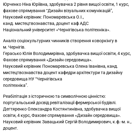
Юрченко Ніна Юріївна, здобувачка 2 рівня вищої
освіти, 1 курс,
фахове спрямування “Дизайн візуальних
комунікацій”,
Науковий керівник: Пономаревська О.І.,
канд. мистецтвознавства, доцент каф АДС
Національний університет «Чернігівська політехніка».
Аналіз соціокультурних чинників створення коворкінгу в
м. Чернігів.
Герасько Юлія Володимирівна, здобувачка вищої освіти, 4 курс,
Фахове спрямування «Дизайн середовища».
Науковий керівник Пономаревська Олена Іванівна, канд.
мистецтвознавства доцент кафедри архітектури та дизайну
середовища НУ “Чернігівська
політехніка”.
Реабілітація з історичною та символічною цінністю:
португальський досвід ревіталізації фермерської будівлі.
Дегтяренко Олександра Костянтинівна, здобувачка вищої
освіти, 4 курс, Фахове спрямування «Дизайн середовища».
Науковий керівник Завацький Сергій Володимирович, к.ф.-м. н.,
доцент.