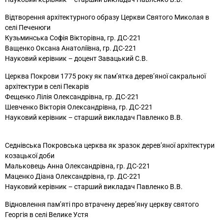
Відтворення архітектурного образу Церкви Святого Миколая в
селі Печенюги
Кузьминська Софія Вікторівна, гр. ДС-221
Ващенко Оксана Анатоліївна, гр. ДС-221
Науковий керівник – доцент Завацький С.В.
Церква Покрови 1775 року як пам’ятка дерев’яної сакральної
архітектури в селі Пекарів
Фещенко Лілія Олександрівна, гр. ДС-221
Шевченко Вікторія Олександрівна, гр. ДС-221
Науковий керівник – старший викладач Павленко В.В.
Седнівська Покровська церква як зразок дерев’яної архітектури
козацької доби
Мальковець Анна Олександрівна, гр. ДС-221
Маценко Діана Олександрівна, гр. ДС-221
Науковий керівник – старший викладач Павленко В.В.
Відновлення пам’яті про втрачену дерев’яну церкву святого
Георгія в селі Велике Устя