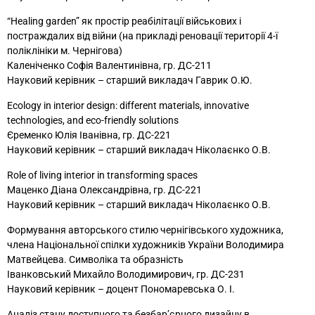
“Healing garden” як простір реабілітації військових і
постраждалих від війни (на прикладі реновації території 4-ї
поліклініки м. Чернігова)
Каленіченко Софія Валентинівна, гр. ДС-211
Науковий керівник – старший викладач Гаврик О.Ю.
Ecology in interior design: different materials, innovative
technologies, and eco-friendly solutions
Єременко Юлія Іванівна, гр. ДС-221
Науковий керівник – старший викладач Ніколаєнко О.В.
Role of living interior in transforming spaces
Маценко Діана Олександрівна, гр. ДС-221
Науковий керівник – старший викладач Ніколаєнко О.В.
Формування авторського стилю чернігівського художника,
члена Національної спілки художників України Володимира
Матвейцева. Символіка та образність
Іванковський Михайло Володимирович, гр. ДС-231
Науковий керівник – доцент Пономаревська О. І.
Аналіз стану доступного та безбар’єрного дизайну в