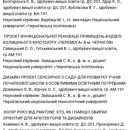
Болгарська Є. В., здобувач вищої освіти гр. ДС-201, Здор К. О.,
здобувач вищої освіти гр. ДС-201, Бублікова В. Г., здобувач
вищої освіти гр. БА-191
Науковий керівник: Барбаш М. І., ст. викладач Національний
університет «Чернігівська політехніка»
ПРОЄКТ ФУНКЦІОНАЛЬНОЇ РЕНОВАЦІЇ ПРИМІЩЕНЬ БУДІВЛІ
КОЛИШНЬОГО КІНОТЕАТРУ «ПЕРЕМОГА» В м. ЧЕРНІГОВІ
Савицький О. О.,
Гетьманський В. І., здобувачі вищої освіти,
гр.АМ-191
Науковий керівник: Завацький С. В., к. ф.-м. н., доцент
Національний університет «Чернігівська політехніка»
ДИЗАЙН-ПРОЕКТ СЕНСОРНОГО САДУ ДЛЯ РОЗВИТКУ УЧНІВ
ПОЧАТКОВОЇ ШКОЛИ З ОСОБЛИВИМИ ОСВІТНІМИ ПОТРЕБАМИ
Довженко О. В.,
Юрчук О. С., здобувачі вищої освіти, гр. АМ-191
Науковий керівник: Завацький С. В., к. ф.-м .н., доцент
Чернігівський національний технологічний університет
КОЛІР РОКУ ВІД PANTONE: ХТО, ЯК І НАВІЩО ОБИРАЄ
ОРІЄНТИР ДЛЯ АРХІТЕКТОРІВ ТА ДИЗАЙНЕРІВ
Хоменко А. В., здобувач вищої освіти гр. ДС-201, Прохоренко Д.