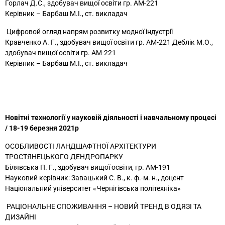
Горлач Д.С., здобувач вищої освіти гр. АМ-221
Керівник – Барбаш М.І., ст. викладач
Цифровой огляд напрям розвитку модної індустрії
Кравченко А. Г., здобувач вищої освіти гр. АМ-221 Деблік М.О.,
здобувач вищої освіти гр. АМ-221
Керівник – Барбаш М.І., ст. викладач
Новітні технології у науковій діяльності і навчальному процесі
/ 18-19 березня 2021р
ОСОБЛИВОСТІ ЛАНДШАФТНОЇ АРХІТЕКТУРИ
ТРОСТЯНЕЦЬКОГО ДЕНДРОПАРКУ
Білявська П. Г., здобувач вищої освіти, гр. АМ-191
Науковий керівник: Завацький С. В., к. ф.-м. н., доцент
Національний університет «Чернігівська політехніка»
РАЦІОНАЛЬНЕ СПОЖИВАННЯ – НОВИЙ ТРЕНД В ОДЯЗІ ТА
ДИЗАЙНІ