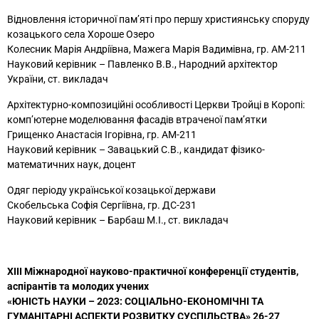
Відновлення історичної пам’яті про першу християнську споруду
козацького села Хороше Озеро
Колесник Марія Андріївна, Мажега Марія Вадимівна, гр. АМ-211
Науковий керівник – Павленко В.В., Народний архітектор
України, ст. викладач
Архітектурно-композиційні особливості Церкви Тройці в Коропі:
комп’ютерне моделювання фасадів втраченої пам’ятки
Грищенко Анастасія Ігорівна, гр. АМ-211
Науковий керівник – Завацький С.В., кандидат фізико-
математичних наук, доцент
Одяг періоду української козацької держави
Скобельська Софія Сергіївна, гр. ДС-231
Науковий керівник – Барбаш М.І., ст. викладач
ХІІI Міжнародної науково-практичної конференції студентів,
аспірантів та молодих учених
«ЮНІСТЬ НАУКИ – 2023: СОЦІАЛЬНО-ЕКОНОМІЧНІ ТА
ГУМАНІТАРНІ АСПЕКТИ РОЗВИТКУ СУСПІЛЬСТВА» 26-27