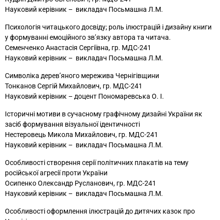
Науковий керівник – викладач Посьмашна Л.М.
Психологія читацького досвіду; роль ілюстрацій і дизайну книги
у формуванні емоційного зв’язку автора та читача.
Семенченко Анастасія Сергіївна, гр. МДС-241
Науковий керівник – викладач Посьмашна Л.М.
Символіка дерев’яного мережива Чернігівщини
Тонканов Сергій Михайлович, гр. МДС-241
Науковий керівник – доцент Пономаревська О. І.
Історичні мотиви в сучасному графічному дизайні України як
засіб формування візуальної ідентичності
Нестеровець Микола Михайлович, гр. МДС-241
Науковий керівник – викладач Посьмашна Л.М.
Особливості створення серії політичних плакатів на тему
російської агресії проти України
Осипенко Олександр Русланович, гр. МДС-241
Науковий керівник – викладач Посьмашна Л.М.
Особливості оформлення ілюстрацій до дитячих казок про