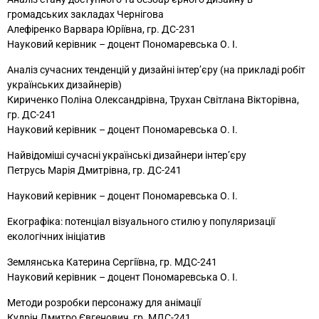
громадських закладах Чернігова
Алефіренко Варвара Юріївна, гр. ДС-231
Науковий керівник – доцент Пономаревська О. І.
Аналіз сучасних тенденцій у дизайні інтер’єру (на прикладі робіт
українських дизайнерів)
Кириченко Поліна Олександрівна, Трухан Світлана Вікторівна,
гр. ДС-241
Науковий керівник – доцент Пономаревська О. І.
Найвідоміші сучасні українські дизайнери інтер’єру
Петрусь Марія Дмитрівна, гр. ДС-241
Науковий керівник – доцент Пономаревська О. І.
Екографіка: потенціал візуального стилю у популяризації
екологічних ініціатив
Землянська Катерина Сергіївна, гр. МДС-241
Науковий керівник – доцент Пономаревська О. І.
Методи розробки персонажу для анімації
Кудрін Дмитро Євгенович, гр. МДС-241