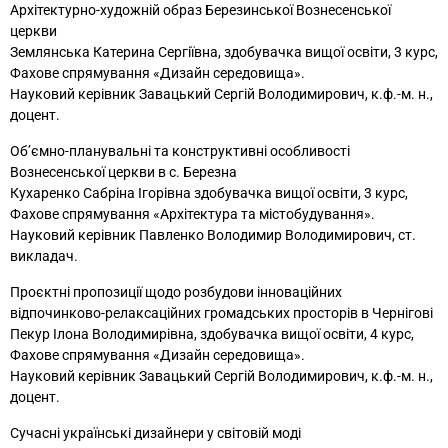
Архітектурно-художній образ Березинської Вознесенської
церкви
Землянська Катерина Сергіївна, здобувачка вищої освіти, 3 курс,
Фахове спрямування «Дизайн середовища».
Науковий керівник Завацький Сергій Володимирович, к.ф.-м. н.,
доцент.
Об’ємно-планувальні та конструктивні особливості
Вознесенської церкви в с. Березна
Кухаренко Сабріна Ігорівна здобувачка вищої освіти, 3 курс,
Фахове спрямування «Архітектура та містобудування».
Науковий керівник Павленко Володимир Володимирович, ст.
викладач.
Проєктні пропозиції щодо розбудови інноваційних
відпочинково-релаксаційних громадських просторів в Чернігові
Пекур Ілона Володимирівна, здобувачка вищої освіти, 4 курс,
Фахове спрямування «Дизайн середовища».
Науковий керівник Завацький Сергій Володимирович, к.ф.-м. н.,
доцент.
Сучасні українські дизайнери у світовій моді