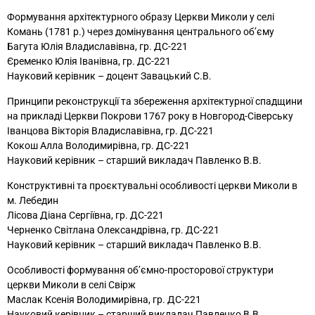
Формування архітектурного образу Церкви Миколи у селі
Комань (1781 р.) через домінування центрального об’єму
Багута Юлія Владиславівна, гр. ДС-221
Єременко Юлія Іванівна, гр. ДС-221
Науковий керівник – доцент Завацький С.В.
Принципи реконструкції та збереження архітектурної спадщини
на прикладі Церкви Покрови 1767 року в Новгород-Сіверську
Іванцова Вікторія Владиславівна, гр. ДС-221
Кокош Алла Володимирівна, гр. ДС-221
Науковий керівник – старший викладач Павленко В.В.
Конструктивні та проєктувальні особливості церкви Миколи в
м. Лебедин
Лісова Діана Сергіївна, гр. ДС-221
Черненко Світлана Олександрівна, гр. ДС-221
Науковий керівник – старший викладач Павленко В.В.
Особливості формування об’ємно-просторової структури
церкви Миколи в селі Свірж
Маслак Ксенія Володимирівна, гр. ДС-221
Науковий керівник – старший викладач Павленко В.В.