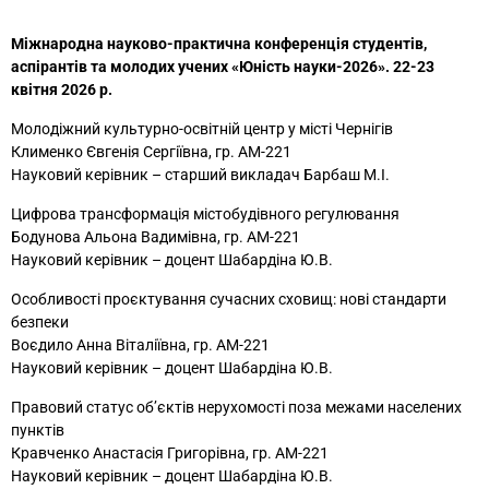
Міжнародна науково-практична конференція студентів,
аспірантів та молодих учених «Юність науки-2026».
22-23
квітня 2026
р.
Молодіжний культурно-освітній центр у місті Чернігів
Клименко Євгенія Сергіївна, гр. АМ-221
Науковий керівник – старший викладач Барбаш М.І.
Цифрова трансформація містобудівного регулювання
Бодунова Альона Вадимівна, гр. АМ-221
Науковий керівник – доцент Шабардіна Ю.В.
Особливості проєктування сучасних сховищ: нові стандарти
безпеки
Воєдило Анна Віталіївна, гр. АМ-221
Науковий керівник – доцент Шабардіна Ю.В.
Правовий статус об’єктів нерухомості поза межами населених
пунктів
Кравченко Анастасія Григорівна, гр. АМ-221
Науковий керівник – доцент Шабардіна Ю.В.