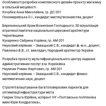
Особливості розробки комплексного дизайн-проєкту магазину
в сільській місцевості
Кочубка Анна Миколаївна, гр. ДС-201
Пономаревська О.І., кандидат мистецтвознавства, доцент
Березнянський Храм Вознесіння Господнього: 3D візуалізація
втраченої пам’ятки національної церковної архітектури
Чернігівщини
Кухаренко Сабрина Ігорівна, гр. АМ-201
Науковий керівник – Завацький С.В., кандидат ф.-м.н., доцент;
Павленко В.В., ст. викладач, Народний архітектор України
Розробка проєкту мультифункціонального центру надання
адміністративних послуг в м. Корюківка
Наумчик Роман Фарітович, гр. АМ-201
Науковий керівник – Завацький С.В., кандидат фізико-
математичних наук, доцент
Стратегії влаштування багатоповерхових паркінгів для
оптимізації інфраструктури міста
Гаврик Ольга Юріївна, аспірант НУ «Полтавська політехніка
імені Юрія Кондратюка»,