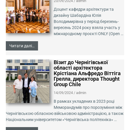
23/09/2024
/
admin
Доцент кафедри архітектури та
дизайну Шабардіна Юлія
Володимирівна у період березень-
вересень 2024 року взяла участь у
міжнародному проєкті ONLY (Open …
Читати далі…
Візит до Чернігівської
області архітектора
Крістіана Альфредо Віттіга
Грелла, директора Thought
Group Chile
14/09/2024
/
admin
В рамках укладених в 2023 році
Меморандумів про порозуміння між
Чернігівською обласною військовою адміністрацією, а також
Національним університетом «Чернігівська політехніка» …