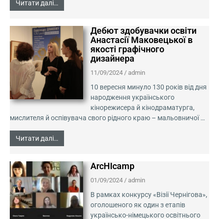
Читати далі…
Дебют здобувачки освіти
Анастасії Маковецької в
якості графічного
дизайнера
11/09/2024
/
admin
10 вересня минуло 130 років від дня
народження українського
кінорежисера й кінодраматурга,
мислителя й оспівувача свого рідного краю – мальовничої …
Читати далі…
ArcHIcamp
01/09/2024
/
admin
В рамках конкурсу «Візії Чернігова»,
оголошеного як один з етапів
українсько-німецького освітнього