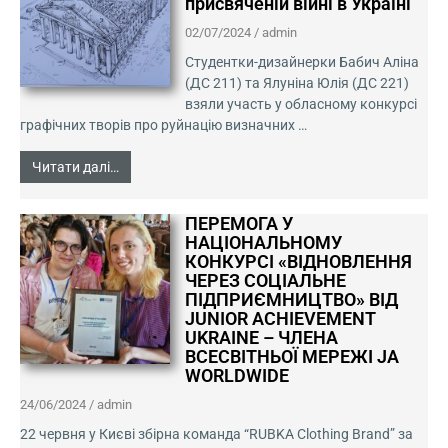
присвяченій війні в Україні
02/07/2024
/
admin
Студентки-дизайнерки Бабич Аліна
(ДС 211) та Ялуніна Юлія (ДС 221)
взяли участь у обласному конкурсі
графічних творів про руйнацію визначних …
Читати далі…
ПЕРЕМОГА У
НАЦІОНАЛЬНОМУ
КОНКУРСІ «ВІДНОВЛЕННЯ
ЧЕРЕЗ СОЦІАЛЬНЕ
ПІДПРИЄМНИЦТВО» ВІД
JUNIOR ACHIEVEMENT
UKRAINE – ЧЛЕНА
ВСЕСВІТНЬОЇ МЕРЕЖІ JA
WORLDWIDE
24/06/2024
/
admin
22 червня у Києві збірна команда “RUBKA Clothing Brand” за