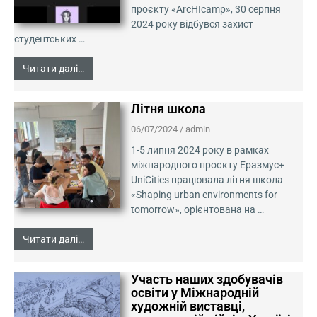
проєкту «ArcHIcamp», 30 серпня
2024 року відбувся захист
студентських …
Читати далі…
Літня школа
06/07/2024
/
admin
1-5 липня 2024 року в рамках
міжнародного проєкту Еразмус+
UniCities працювала літня школа
«Shaping urban environments for
tomorrow», орієнтована на …
Читати далі…
Участь наших здобувачів
освіти у Міжнародній
художній виставці,