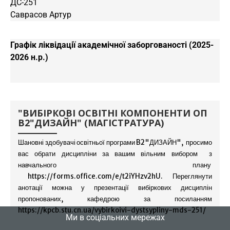
ДС-251
Саврасов Артур
Графік ліквідації академічної заборгованості (2025-
2026 н.р.)
"ВИБІРКОВІ ОСВІТНІ КОМПОНЕНТИ ОП
B2"ДИЗАЙН" (МАГІСТРАТУРА)
Шановні здобувачі освітньої програми B2"ДИЗАЙН", просимо
вас обрати дисципліни за вашим вільним вибором з
навчального плану
https://forms.office.com/e/t2iYHzv2hU
. Переглянути
анотації можна у презентації вибіркових дисциплін
пропонованих, кафедрою за посиланням
https://kpcb.stu.cn.ua/vybirkoivi-dystsypliny-mds-251/
Ми в соціальних мережах