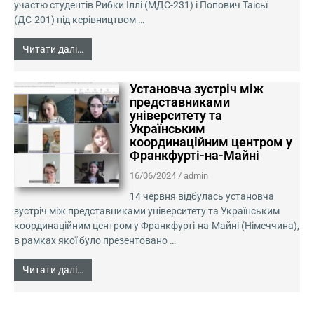
участю студентів Рибки Іллі (МДС-231) і Попович Таісьї
(ДС-201) під керівництвом …
Читати далі…
Установча зустріч між
представниками
університету та
Українським
координаційним центром у
Франкфурті-на-Майні
16/06/2024
/
admin
14 червня відбулась установча
зустріч між представниками університету та Українським
координаційним центром у Франкфурті-на-Майні (Німеччина),
в рамках якої було презентовано …
Читати далі…