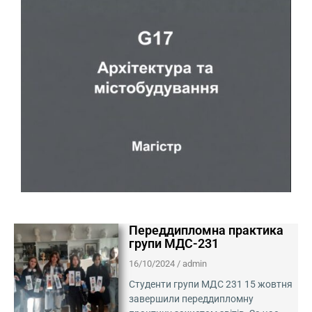
Переддипломна практика
групи МДС-231
16/10/2024
/
admin
Студенти групи МДС 231 15 жовтня
завершили переддипломну