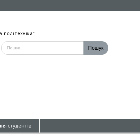
а політехніка"
Шукати:
ня студентів