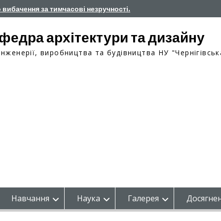
о вибачення за тимчасові незручності.
федра архітектури та дизайну
інженерії, виробництва та будівництва НУ "Чернігівськ
Навчання
Наука
Галерея
Досягнен