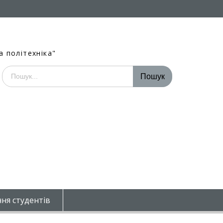
а політехніка"
Шукати:
ня студентів