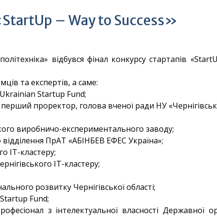
 «StartUp – Way to Success»
політехніка» відбувся фінал конкурсу стартапів «Star
мців та експертів, а саме:
krainian Startup Fund;
– перший проректор, голова вченої ради НУ «Чернігівська
кого виробничо-експериментального заводу;
 відділення ПрАТ «АБІНБЕВ ЕФЕС Україна»;
о ІТ-кластеру;
рнігівського ІТ-кластеру;
нального розвитку Чернігівської області;
Startup Fund;
професіонал з інтелектуальної власності Державної ор