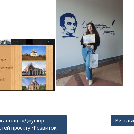
ганізації «Джуніор
Виставк
стей проєкту «Розвиток