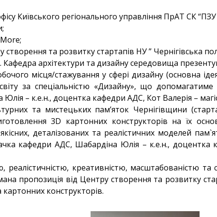
фісу Київського регіонального управління ПрАТ СК “ПЗУ 
;
 More;
у створення та розвитку стартапів НУ ” Чернігівська пол
ів. Кафедра архітектури та дизайну середовища презенту
очого місця/стажування у сфері дизайну (основна іде
освіту за спеціальністю «Дизайну», що допомагатиме
 Юлія – к.е.н., доцентка кафедри АДС, Кот Валерія – маг
ьтурних та мистецьких пам’яток Чернігівщини (стар
готовлення 3D картонних конструкторів на їх основ
кісних, деталізованих та реалістичних моделей пам`ят
увачка кафедри АДС, Шабардіна Юлія – к.е.н., доцентк
ю, реалістичністю, креативністю, масштабованістю т
имана пропозиція від Центру створення та розвитку ста
а картонних конструкторів.