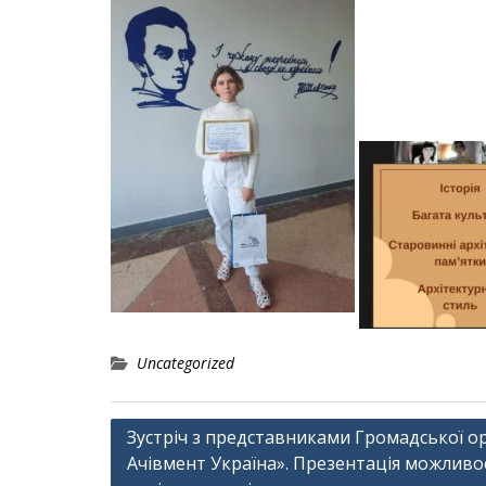
Uncategorized
Навігація
Зустріч з представниками Громадської ор
Ачівмент Україна». Презентація можливо
записів