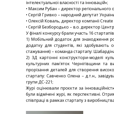
інтелектуальної власності та інновацій»;
• Максим Рубан – директор регіонального о
• Сергій Гривко – народний депутат України
• Олексій Коваль, директор компанії Create
• Сергій Безбородько – в.о. директор Центр
У фіналі конкурсу брали участь 16 стартап
1) Мобільний додаток для знаходження роб
додатку для студентів, які здобувають 
стажування) – команда стартапу: Шабардіна
2) 3Д картонні конструктори-моделі кул
культурних пам`яток Чернігівщини та ви
прорізання деталей для створення високоя
стартапу: Савченко Олена – д.т.н., завід
групи ДС-221;
Журі оцінювали проєкти за інноваційніст
були відмічені журі, як перспективні. Отр
співпраці в рамках стартапу з виробництв