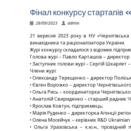
Фінал конкурсу стартапів
28/09/2023
admin
21 вересня 2023 року в НУ «Чернігівська 
винахідника та раціоналізатора України.
Журі конкурсу складалося з відомих підприє
Голова журі – Павло Карташов – директор U
• Заступник голови журі – Сергій Шкарлет 
Члени журі:
• Олександр Терещенко – директор Полісь
• Євген Ворожко – директор Чернігівського
• Ольга Рись – координаторка Чернігівськог
• Анатолій Свириденко – старший радник Че
• Ярослав Ковтун, підприємець;
• Марія Руденко – директорка Агенції регіо
• Олена Мосейчук – керівник R&D Ukrainian 
• Ольга Уразовська – к.ю.н., провідний 