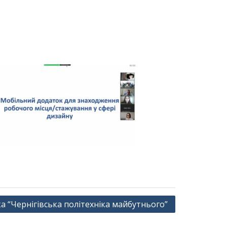
а “Чернігівська політехніка майбутнього”