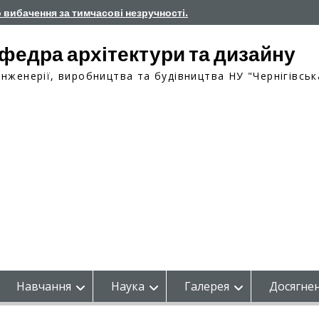
о вибачення за тимчасові незручності.
федра архітектури та дизайну
інженерії, виробництва та будівництва НУ "Чернігівськ
Навчання
Наука
Галерея
Досягнен