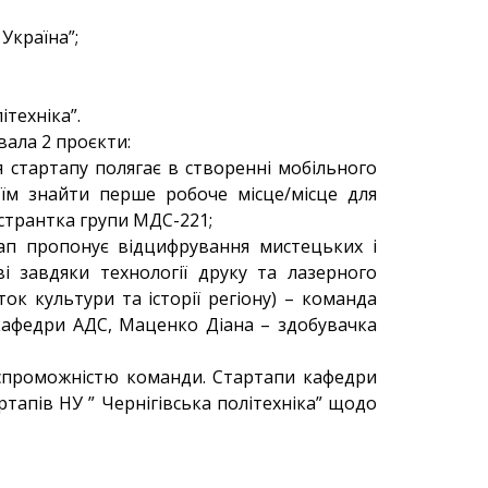
Україна”;
ітехніка”.
вала 2 проєкти:
я стартапу полягає в створенні мобільного
 їм знайти перше робоче місце/місце для
істрантка групи МДС-221;
тап пропонує відцифрування мистецьких і
і завдяки технології друку та лазерного
ок культури та історії регіону) – команда
а кафедри АДС, Маценко Діана – здобувачка
а спроможністю команди. Стартапи кафедри
ртапів НУ ” Чернігівська політехніка” щодо