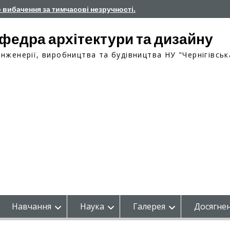
о вибачення за тимчасові незручності.
федра архітектури та дизайну
інженерії, виробництва та будівництва НУ "Чернігівськ
Навчання
Наука
Галерея
Досягнен