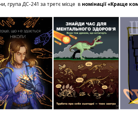
и, група ДС-241 за третє місце в
н
омінаці
ї
«Краще ком