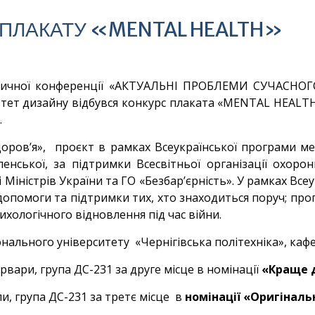
 ПЛАКАТУ «MENTAL HEALTH»
ктичної конференції «АКТУАЛЬНІ ПРОБЛЕМИ СУЧАСНО
льтет дизайну відбувся конкурс плаката «MENTAL HEALTH»
.
оров’я», проєкт в рамках Всеукраїнської програми мен
ленської, за підтримки Всесвітньої організації охоро
і Міністрів України та ГО «Безбар’єрність». У рамках Вс
опомоги та підтримки тих, хто знаходиться поруч; проп
сихологічного відновлення під час війни.
нального університету «Чернігівська політехніка», каф
вари, група ДС-231 за друге місце в номінації
«Краще 
, група ДС-231 за третє місце в
н
омінаці
ї
«Оригіналь