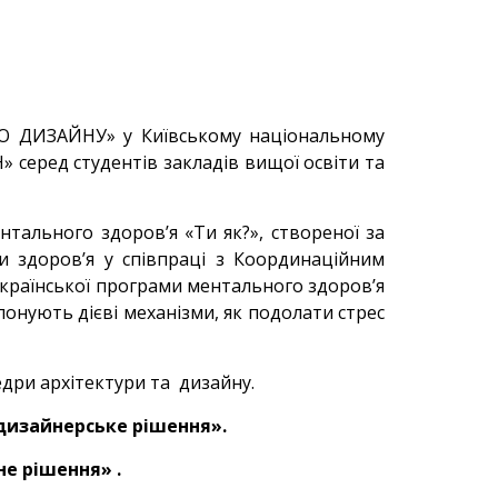
ГО ДИЗАЙНУ» у Київському національному
 серед студентів закладів вищої освіти та
тального здоров’я «Ти як?», створеної за
ни здоров’я у співпраці з Координаційним
еукраїнської програми ментального здоров’я
онують дієві механізми, як подолати стрес
едри архітектури та дизайну.
дизайнерське рішення».
не рішення»
.