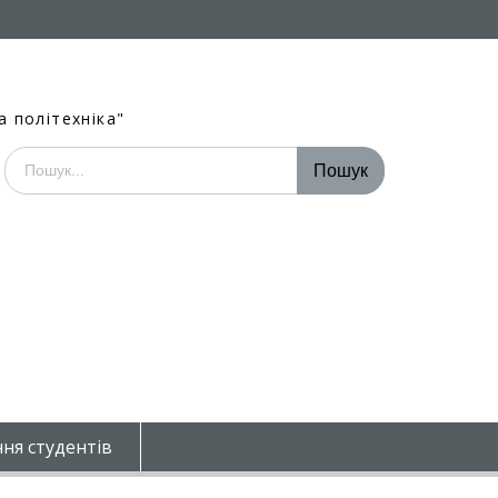
а політехніка"
Шукати:
ня студентів