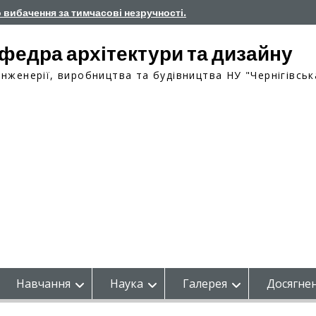
о вибачення за тимчасові незручності.
федра архітектури та дизайну
інженерії, виробництва та будівництва НУ "Чернігівськ
Навчання
Наука
Галерея
Досягнен