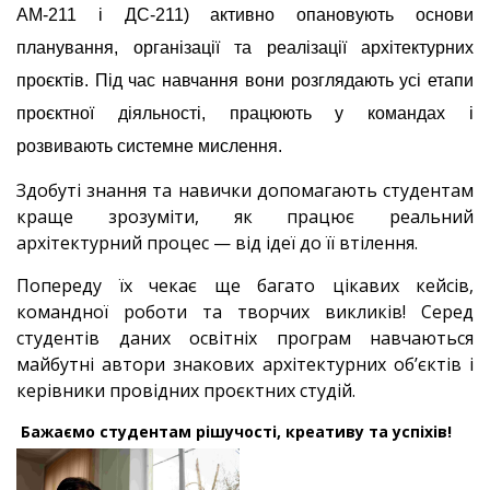
АМ-211 і ДС-211) активно опановують основи
планування, організації та реалізації архітектурних
проєктів. Під час навчання вони розглядають усі етапи
проєктної діяльності, працюють у командах і
розвивають системне мислення.
Здобуті знання та навички допомагають студентам
краще зрозуміти, як працює реальний
архітектурний процес — від ідеї до її втілення.
Попереду їх чекає ще багато цікавих кейсів,
командної роботи та творчих викликів! Серед
студентів даних освітніх програм навчаються
майбутні автори знакових архітектурних об’єктів і
керівники провідних проєктних студій.
Бажаємо студентам рішучості, креативу та успіхів!