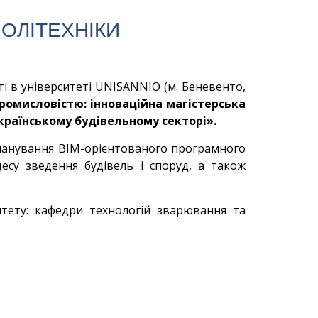
ПОЛІТЕХНІКИ
ті в університеті UNISANNIO (м. Беневенто,
ромисловістю: інноваційна магістерська
країнському будівельному секторі».
опанування BIM-орієнтованого програмного
есу зведення будівель і споруд, а також
итету: кафедри технологій зварювання та