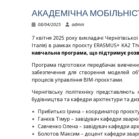
АКАДЕМІЧНА МОБІЛЬНІСТ
08/04/2025
admin
7 квітня 2025 року викладачі Чернігівсько
Італія) в рамках проєкту ERASMUS+ KA2 T
навчальна програма, що підтримує розв
Програма підготовки передбачає вивчення
забезпечення для створення моделей об’
процесів управління BIM-проєктами.
Чернігівську політехніку представляють
будівництва та кафедри архітектури та диз
Прибитько Ірина – координатор проєкту,
Ганєєв Тімур – завідувач кафедри зварю
Савченко Олена – завідувач кафедри арх
Болотов Максим – доцент кафедри звар