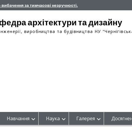
о вибачення за тимчасові незручності.
федра архітектури та дизайну
інженерії, виробництва та будівництва НУ "Чернігівськ
Навчання
Наука
Галерея
Досягнен