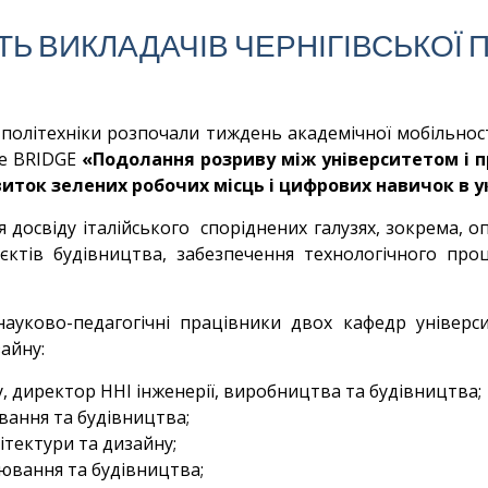
Ь ВИКЛАДАЧІВ ЧЕРНІГІВСЬКОЇ 
ї політехніки розпочали тиждень академічної мобільнос
he BRIDGE
«Подолання розриву між університетом і п
иток зелених робочих місць і цифрових навичок в у
 досвіду італійського споріднених галузях, зокрема, 
єктів будівництва, забезпечення технологічного проц
 науково-педагогічні працівники двох кафедр універс
айну:
 директор ННІ інженерії, виробництва та будівництва;
вання та будівництва;
ітектури та дизайну;
ювання та будівництва;