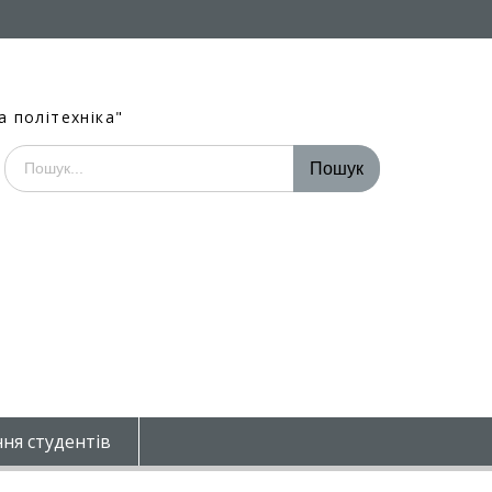
а політехніка"
Шукати:
ня студентів